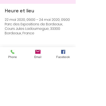
Heure et lieu
22 mai 2020, 09:00 – 24 mai 2020, 09:00
Parc des Expositions de Bordeaux,
Cours Jules Ladoumegue, 33300
Bordeaux, France
Phone
Email
Facebook
Partager cet événement
Site web partenaire de la boutique
littéraire