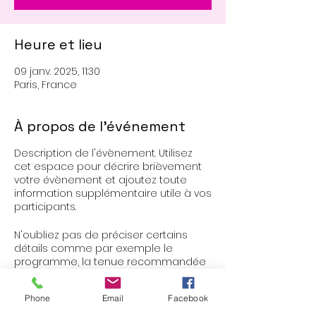
Heure et lieu
09 janv. 2025, 11:30
Paris, France
À propos de l'événement
Description de l'évènement. Utilisez
cet espace pour décrire brièvement
votre évènement et ajoutez toute
information supplémentaire utile à vos
participants.
N'oubliez pas de préciser certains
détails comme par exemple le
programme, la tenue recommandée
et toute information pertinente pour
vos invités. Notez que pour les
Phone
Email
Facebook
intervenants, c'est une opportunité
formidable de se présenter et de