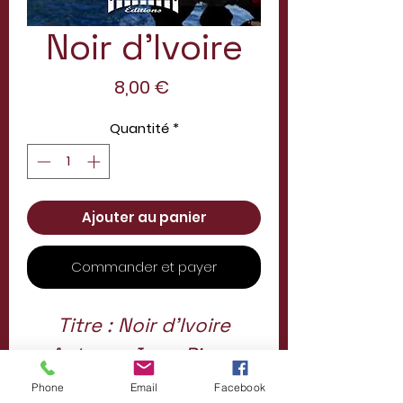
Noir d'Ivoire
Prix
8,00 €
Quantité
*
Ajouter au panier
Commander et payer
Titre : Noir d'Ivoire
Auteur : Jean-Pierre
SIMONI
Phone
Email
Facebook