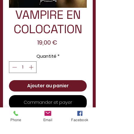
VAMPIRE EN
COLOCATION
Prix
19,00 €
Quantité
*
Ajouter au panier
Commander et payer
Titre :VAMPIRE EN
Phone
Email
Facebook
COLOCATION