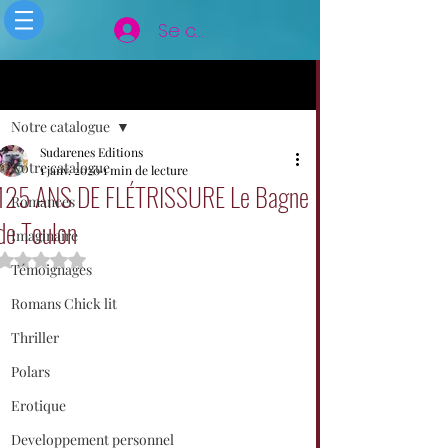
Se connecter
Post
Notre catalogue
Sudarenes Editions
Notre catalogue
1 janv. 2020
1 min de lecture
125 ANS DE FLÉTRISSURE Le Bagne
Romances
de Toulon
Imaginaire
Noté NaN étoiles sur 5.
Témoignages
Romans Chick lit
Thriller
Polars
Erotique
Developpement personnel