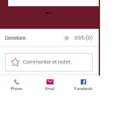
Commentaires
0.0/5 (0)
L'homme des Phares- Michel Pacha
Commenter et noter...
JUSQU’AUX ÉTOILES L’épopée
tragique du DIXMUDE e
commandant
Phone
Email
Facebook