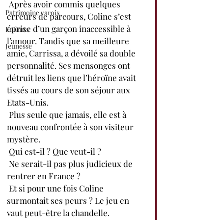
 Après avoir commis quelques 
Patrimoine varois
erreurs de parcours, Coline s’est 
éprise d’un garçon inaccessible à 
Enfants
l’amour. Tandis que sa meilleure 
Jeunesse
amie, Carrissa, a dévoilé sa double 
personnalité. Ses mensonges ont 
détruit les liens que l’héroïne avait 
tissés au cours de son séjour aux 
Etats-Unis.
 Plus seule que jamais, elle est à 
nouveau confrontée à son visiteur 
mystère.
 Qui est-il ? Que veut-il ?
 Ne serait-il pas plus judicieux de 
rentrer en France ?
 Et si pour une fois Coline 
surmontait ses peurs ? Le jeu en 
vaut peut-être la chandelle.