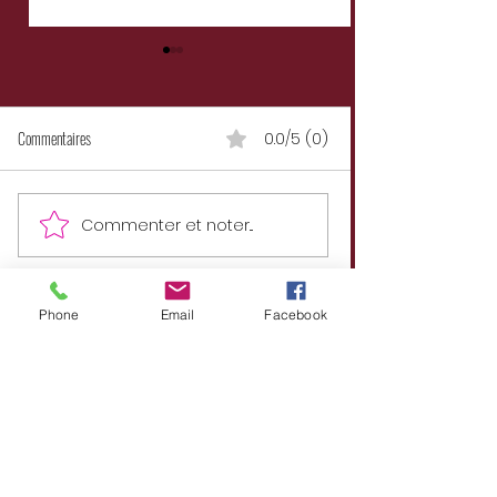
Commentaires
0.0/5 (0)
Fucking Quarantaine !
Commenter et noter...
Le monde des Ombres Tome 2
Divinations
Phone
Email
Facebook