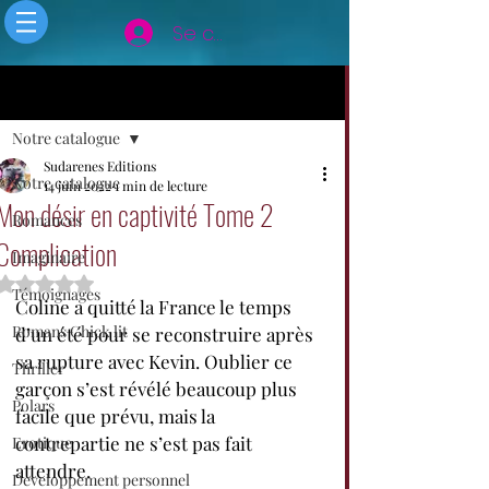
Se connecter
Post
Notre catalogue
Sudarenes Editions
Notre catalogue
14 juin 2022
1 min de lecture
Mon désir en captivité Tome 2
Romances
Complication
Imaginaire
Noté NaN étoiles sur 5.
Témoignages
Coline a quitté la France le temps 
Romans Chick lit
d’un été pour se reconstruire après 
sa rupture avec Kevin. Oublier ce 
Thriller
garçon s’est révélé beaucoup plus 
Polars
facile que prévu, mais la 
contrepartie ne s’est pas fait 
Erotique
attendre.
Developpement personnel