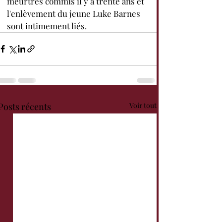
meurtres commis il y a trente ans et 
l'enlèvement du jeune Luke Barnes 
sont intimement liés.
Posts récents
Voir tout