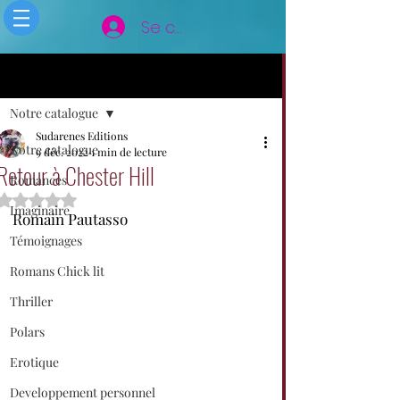
Se connecter
Post
Notre catalogue
Sudarenes Editions
Notre catalogue
9 déc. 2022
1 min de lecture
Retour à Chester Hill
Romances
Noté NaN étoiles sur 5.
Imaginaire
Romain Pautasso
Témoignages
Romans Chick lit
Thriller
Polars
Erotique
Developpement personnel