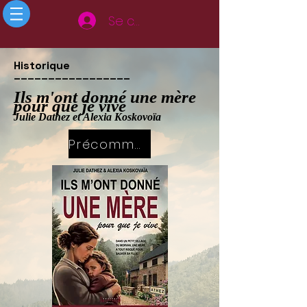
Se connecter
Historique
_________________
Ils m'ont donné une mère
pour que je vive
Julie Dathez et Alexia Koskovoïa
Précommande