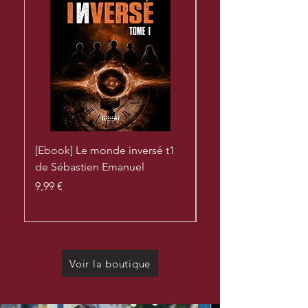
[Ebook] Le monde inversé t1
Le monde inversé T
de Sébastien Emanuel
Sébastien Emanuel
Prix
Prix
9,99 €
22,00 €
Voir la boutique