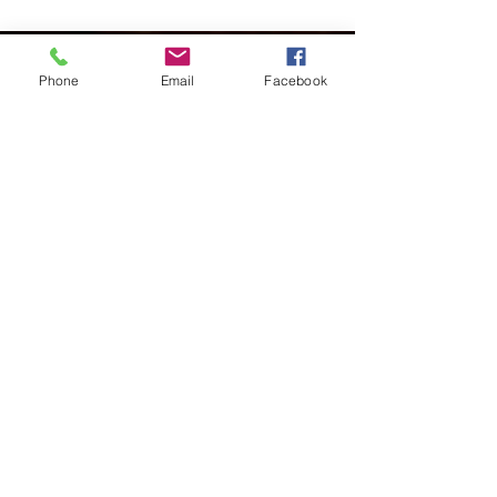
l'âge de treize ans comme ayant des
troubles du comportement et à seulement
dix-sept ans il...
Phone
Email
Facebook