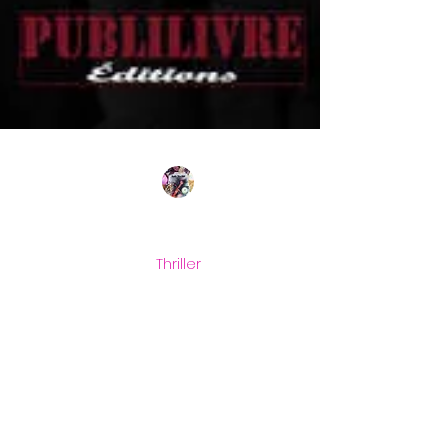
Sudarenes Editions
10 juil. 2020
1 min de lecture
Thriller
Dans la tête d'un Psychopathe
Lea Mouget Allan Ghale fut diagnostiqué à