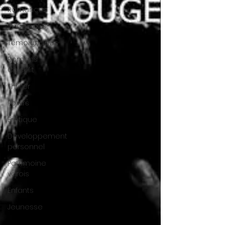
Romances
Imaginaire
Témoignages
Romans
Chick lit
Thriller
Polars
Erotique
Developpement
personnel
Patrimoine
varois
Enfants
Jeunesse