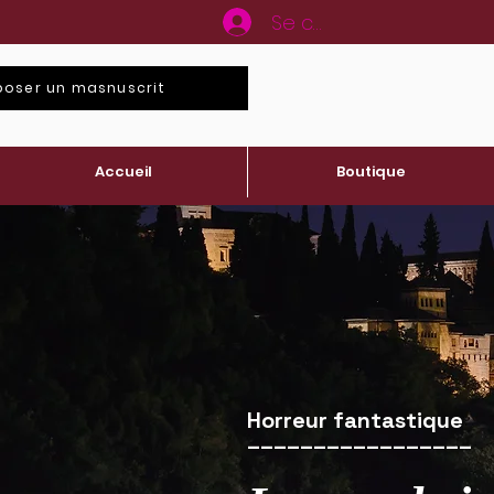
Se connecter
poser un masnuscrit
Accueil
Boutique
Horreur fantastique
_________________