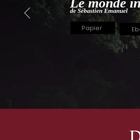
Le monde inv
de Sébastien Emanuel
Papier
Eb
D