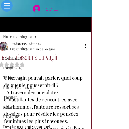
Se connecter
Post
Notre catalogue
Sudarenes Editions
Notre catalogue
23 juin 2022
1 min de lecture
Les confessions du vagin
Romances
Noté NaN étoiles sur 5.
Imaginaire
 Si le vagin pouvait parler, quel coup 
Témoignages
de gueule pousserait-il ?
Romans Chick lit
  À travers des anecdotes 
Thriller
croustillantes de rencontres avec 
des hommes, l'auteure ressort ses 
Polars
dossiers pour révéler les pensées 
Erotique
féminines les plus inavouées.
Developpement personnel
  Un livre plein d'humour, écrit d'une 