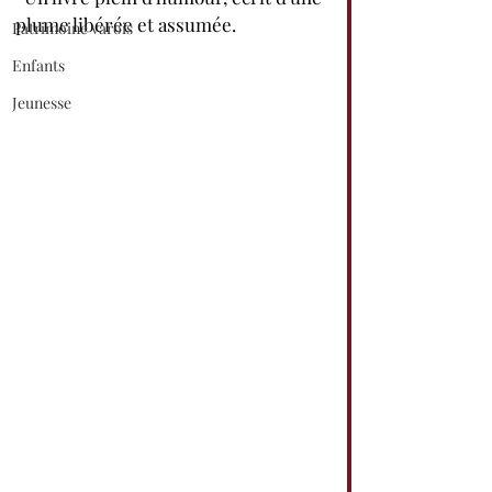
plume libérée et assumée.
Patrimoine varois
Enfants
Jeunesse