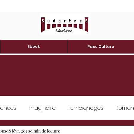
Ebook
Pass Culture
ances
Imaginaire
Témoignages
Romans 
ons
Erotique
18 févr. 2020
1 min de lecture
Developpement personnel
Patrim