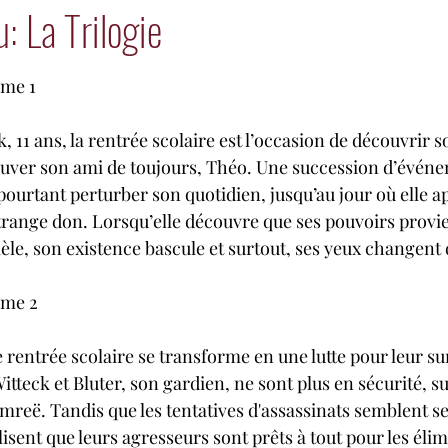
: La Trilogie
es sur 5.
e
me 1
, 11 ans, la rentrée scolaire est l’occasion de découvrir 
rouver son ami de toujours, Théo. Une succession d’évén
pourtant perturber son quotidien, jusqu’au jour où elle a
trange don. Lorsqu’elle découvre que ses pouvoirs provie
le, son existence bascule et surtout, ses yeux changent 
ome 2
rentrée scolaire se transforme en une lutte pour leur surv
itteck et Bluter, son gardien, ne sont plus en sécurité, 
reë. Tandis que les tentatives d'assassinats semblent se
lisent que leurs agresseurs sont prêts à tout pour les élimi