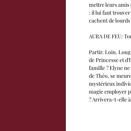
mettre leurs amis e
: il lui faut trouv
cachent de lourds 
AURA DE FEU: To
Partir. Loin. Long
de Princesse et d'
famille ? Elyne ne 
de Théo, se meure
mystérieux individ
magie employer po
? Arrivera-t-elle 