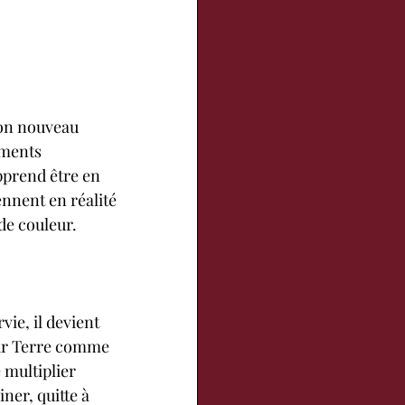
son nouveau 
ements 
pprend être en 
nnent en réalité 
de couleur.
ie, il devient 
sur Terre comme 
 multiplier 
ner, quitte à 