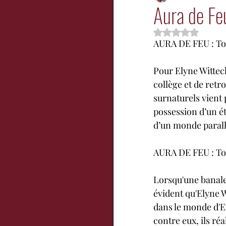
Aura de Feu
Noté NaN étoil
Enfants
Jeuness
AURA DE FEU : To
Pour Elyne Witteck
collège et de ret
surnaturels vient 
possession d’un é
d’un monde parallè
AURA DE FEU : T
Lorsqu'une banale 
évident qu'Elyne W
dans le monde d'Em
contre eux, ils réa