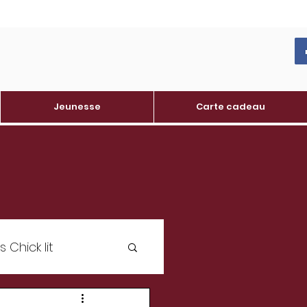
Jeunesse
Carte cadeau
Chick lit
oine varois