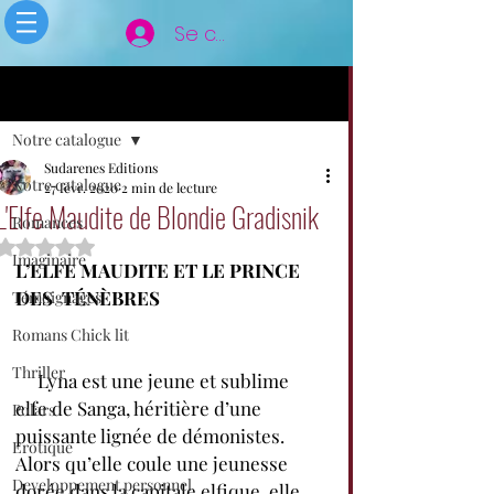
Se connecter
Post
Notre catalogue
Sudarenes Editions
Notre catalogue
27 févr. 2020
2 min de lecture
L'Elfe Maudite de Blondie Gradisnik
Romances
Noté NaN étoiles sur 5.
Imaginaire
L’ELFE MAUDITE ET LE PRINCE 
DES  TÉNÈBRES
Témoignages
Romans Chick lit
Thriller
     Lyna est une jeune et sublime 
elfe de Sanga, héritière d’une 
Polars
puissante lignée de démonistes. 
Erotique
Alors qu’elle coule une jeunesse 
Developpement personnel
dorée dans la capitale elfique, elle 