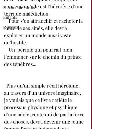
apprend qu’elle est l’héritière d’une 
Patrimoine varois
terrible malédiction.
Enfants
    Pour s’en affranchir et racheter la 
Jeunesse
faute de ses aînés, elle devra 
explorer un monde aussi vaste 
qu’hostile.
    Un  périple qui pourrait bien 
l’emmener sur le chemin du prince 
des ténèbres...
  Plus qu’un simple récit héroïque, 
au travers d’un univers imaginaire, 
je voulais que ce livre reflète le 
processus physique et psychique 
d’une adolescente qui de par la force 
des choses, devra devenir une jeune 
femme forte et indépendante. 