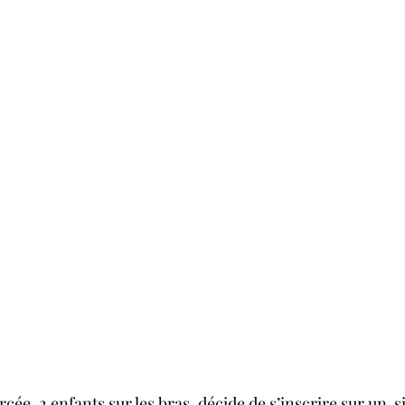
orcée, 2 enfants sur les bras, décide de s’inscrire sur un  