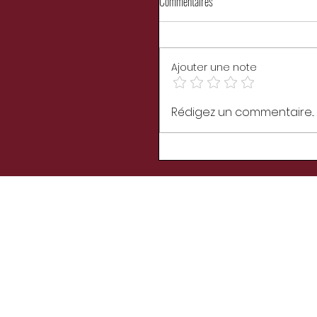
Commentaires
Ajouter une note
Les chroniques du sang, T2
Rédigez un commentaire...
Réminiscences de Ecoffet M.Scarl