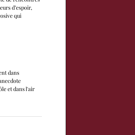
eurs d’espoir, 
osive qui 
’anecdote  
e et dans l'air 