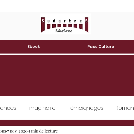
Ebook
Pass Culture
ances
Imaginaire
Témoignages
Romans 
ons
Erotique
7 nov. 2020
1 min de lecture
Developpement personnel
Patrim