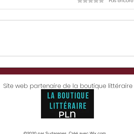
Noté 0 étoile sur 5.
Pas encore
Mon Boss et moi
ett
Site web partenaire de la boutique littéraire
©2020 par Sudarenes. Créé avec Wix.com