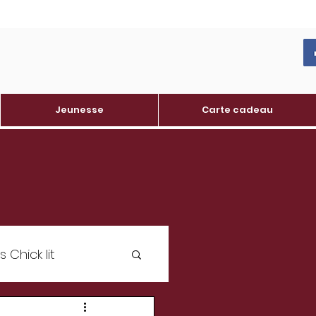
Jeunesse
Carte cadeau
Chick lit
oine varois