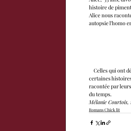
histoire de piment
Alice nous raconte
autopsie l'homo erec
    Celles qui ont déjà testé les sites  de rencontres se reconnaitront forcément dans 
certaines histoires
racontée par leurs
du temps.
Mélanie Courtois,
Romans Chick lit