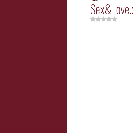
Sex&Love
Noté NaN étoil
Enfants
Jeuness