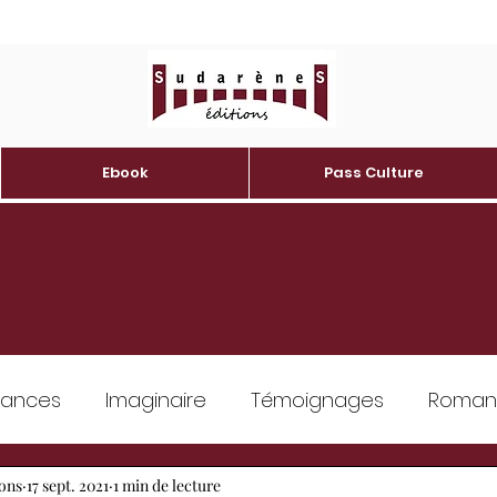
Ebook
Pass Culture
ances
Imaginaire
Témoignages
Romans 
ons
Erotique
17 sept. 2021
1 min de lecture
Developpement personnel
Patrim