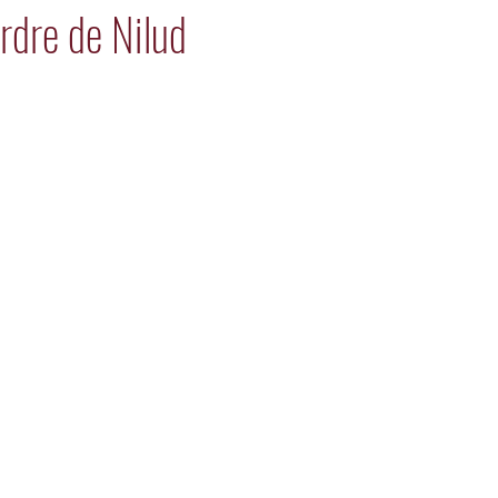
dre de Nilud
es sur 5.
e