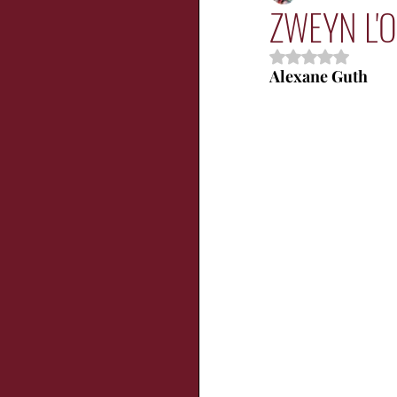
ZWEYN L'Or
Noté NaN étoil
Enfants
Jeuness
Alexane Guth