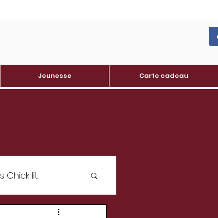
Jeunesse
Carte cadeau
Chick lit
oine varois