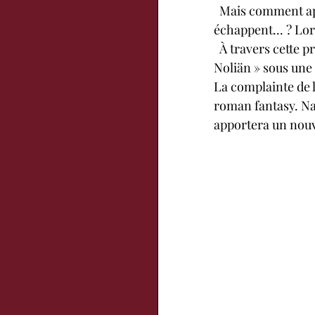
  Mais comment appréhender le futur quand les conséquences des choix d'autrui vous 
échappent... ? Lor
  À travers cette préquelle, Alexane Guth vous invite à redécouvrir les événements de « 
Noliän » sous une 
La complainte de l
roman fantasy. Nar
apportera un nouve