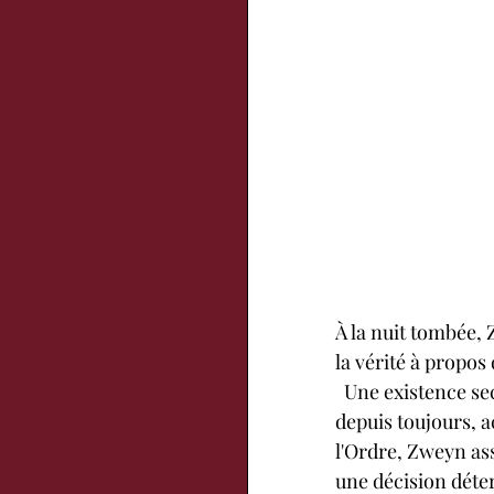
À la nuit tombée,
la vérité à propos 
  Une existence secrète qui se trouvera mise en péril par la manifestation de l'enfant qui, 
depuis toujours, a
l'Ordre, Zweyn ass
une décision déte