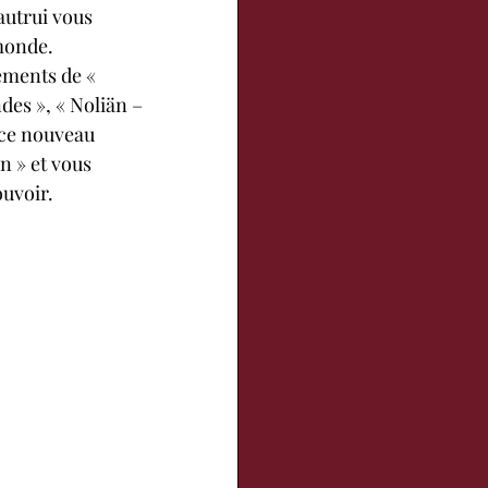
 monde.
es », « Noliän – 
 ce nouveau 
n » et vous 
ouvoir.